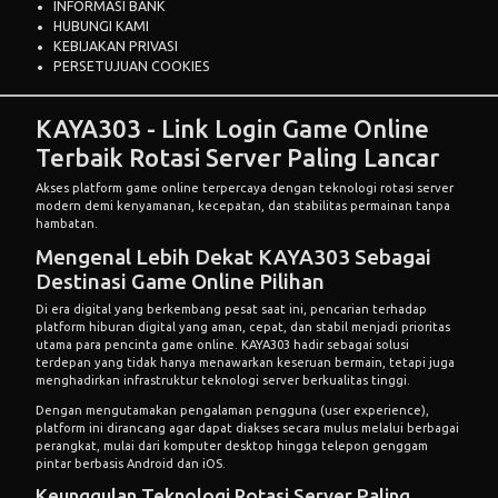
INFORMASI BANK
HUBUNGI KAMI
KEBIJAKAN PRIVASI
PERSETUJUAN COOKIES
KAYA303 - Link Login Game Online
Terbaik Rotasi Server Paling Lancar
Akses platform game online terpercaya dengan teknologi rotasi server
modern demi kenyamanan, kecepatan, dan stabilitas permainan tanpa
hambatan.
Mengenal Lebih Dekat KAYA303 Sebagai
Destinasi Game Online Pilihan
Di era digital yang berkembang pesat saat ini, pencarian terhadap
platform hiburan digital yang aman, cepat, dan stabil menjadi prioritas
utama para pencinta game online.
KAYA303
hadir sebagai solusi
terdepan yang tidak hanya menawarkan keseruan bermain, tetapi juga
menghadirkan infrastruktur teknologi server berkualitas tinggi.
Dengan mengutamakan pengalaman pengguna (user experience),
platform ini dirancang agar dapat diakses secara mulus melalui berbagai
perangkat, mulai dari komputer desktop hingga telepon genggam
pintar berbasis Android dan iOS.
Keunggulan Teknologi Rotasi Server Paling