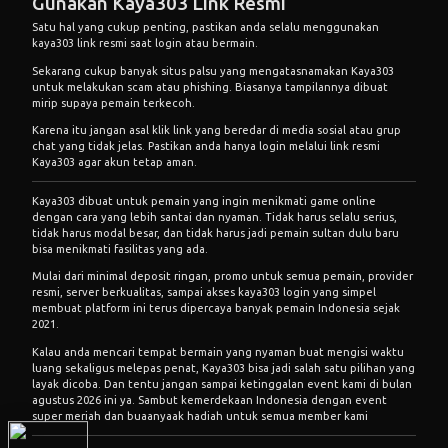
Gunakan Kaya303 Link Resmi
Satu hal yang cukup penting, pastikan anda selalu menggunakan
kaya303 link resmi saat login atau bermain.
Sekarang cukup banyak situs palsu yang mengatasnamakan Kaya303
untuk melakukan scam atau phishing. Biasanya tampilannya dibuat
mirip supaya pemain terkecoh.
Karena itu jangan asal klik link yang beredar di media sosial atau grup
chat yang tidak jelas. Pastikan anda hanya login melalui link resmi
Kaya303 agar akun tetap aman.
Kaya303 dibuat untuk pemain yang ingin menikmati game online
dengan cara yang lebih santai dan nyaman. Tidak harus selalu serius,
tidak harus modal besar, dan tidak harus jadi pemain sultan dulu baru
bisa menikmati fasilitas yang ada.
Mulai dari minimal deposit ringan, promo untuk semua pemain, provider
resmi, server berkualitas, sampai akses kaya303 login yang simpel
membuat platform ini terus dipercaya banyak pemain Indonesia sejak
2021.
Kalau anda mencari tempat bermain yang nyaman buat mengisi waktu
luang sekaligus melepas penat, Kaya303 bisa jadi salah satu pilihan yang
layak dicoba. Dan tentu jangan sampai ketinggalan event kami di bulan
agustus 2026 ini ya. Sambut kemerdekaan Indonesia dengan event
super meriah dan buaanyaak hadiah untuk semua member kami