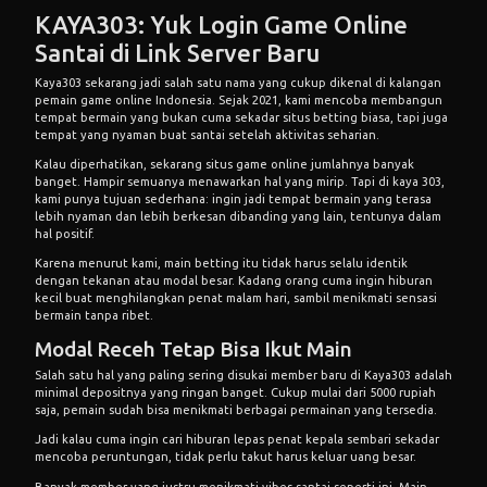
KAYA303: Yuk Login Game Online
Santai di Link Server Baru
Kaya303 sekarang jadi salah satu nama yang cukup dikenal di kalangan
pemain game online Indonesia. Sejak 2021, kami mencoba membangun
tempat bermain yang bukan cuma sekadar situs betting biasa, tapi juga
tempat yang nyaman buat santai setelah aktivitas seharian.
Kalau diperhatikan, sekarang situs game online jumlahnya banyak
banget. Hampir semuanya menawarkan hal yang mirip. Tapi di kaya 303,
kami punya tujuan sederhana: ingin jadi tempat bermain yang terasa
lebih nyaman dan lebih berkesan dibanding yang lain, tentunya dalam
hal positif.
Karena menurut kami, main betting itu tidak harus selalu identik
dengan tekanan atau modal besar. Kadang orang cuma ingin hiburan
kecil buat menghilangkan penat malam hari, sambil menikmati sensasi
bermain tanpa ribet.
Modal Receh Tetap Bisa Ikut Main
Salah satu hal yang paling sering disukai member baru di Kaya303 adalah
minimal depositnya yang ringan banget. Cukup mulai dari 5000 rupiah
saja, pemain sudah bisa menikmati berbagai permainan yang tersedia.
Jadi kalau cuma ingin cari hiburan lepas penat kepala sembari sekadar
mencoba peruntungan, tidak perlu takut harus keluar uang besar.
Banyak member yang justru menikmati vibes santai seperti ini. Main