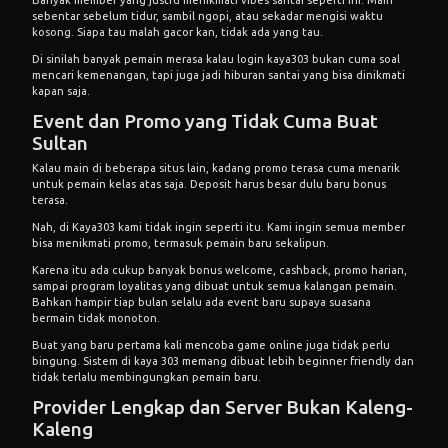
sebentar sebelum tidur, sambil ngopi, atau sekadar mengisi waktu
kosong. Siapa tau malah gacor kan, tidak ada yang tau.
Di sinilah banyak pemain merasa kalau login kaya303 bukan cuma soal
mencari kemenangan, tapi juga jadi hiburan santai yang bisa dinikmati
kapan saja.
Event dan Promo yang Tidak Cuma Buat
Sultan
Kalau main di beberapa situs lain, kadang promo terasa cuma menarik
untuk pemain kelas atas saja. Deposit harus besar dulu baru bonus
terasa.
Nah, di Kaya303 kami tidak ingin seperti itu. Kami ingin semua member
bisa menikmati promo, termasuk pemain baru sekalipun.
Karena itu ada cukup banyak bonus welcome, cashback, promo harian,
sampai program loyalitas yang dibuat untuk semua kalangan pemain.
Bahkan hampir tiap bulan selalu ada event baru supaya suasana
bermain tidak monoton.
Buat yang baru pertama kali mencoba game online juga tidak perlu
bingung. Sistem di kaya 303 memang dibuat lebih beginner friendly dan
tidak terlalu membingungkan pemain baru.
Provider Lengkap dan Server Bukan Kaleng-
Kaleng