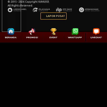
© 2015 - 2026 Copyright KAYA303.
All Rights Reserved.
LAPOR PUSAT
BERANDA
PROMOSI
EVENT
WHATSAPP
LIVECHAT