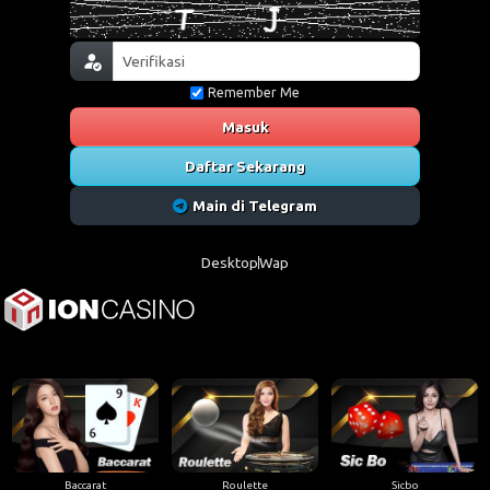
Remember Me
Masuk
Daftar Sekarang
Main di Telegram
Desktop
Wap
Baccarat
Roulette
Sicbo