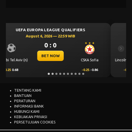
UEFA EUROPA LEAGUE QUALIFIERS
August 7, 2026 — 00:00 WIB
0 : 0
Previous
Next
BET NOW
Lincoln Red Imps (n)
Omonia Nicosia
-0.75
-0.86
0.75
0.68
TENTANG KAMI
BANTUAN
PERATURAN
INFORMASI BANK
HUBUNGI KAMI
KEBIJAKAN PRIVASI
PERSETUJUAN COOKIES