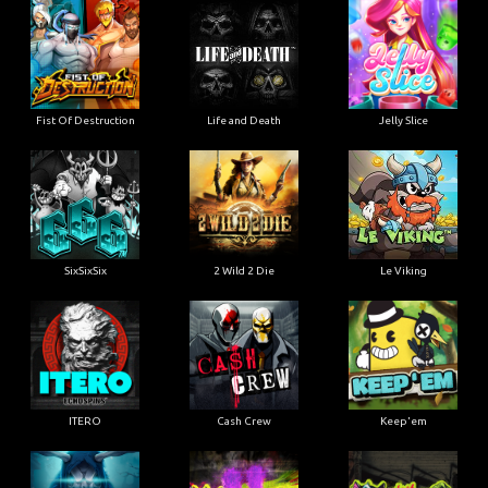
Fist Of Destruction
Life and Death
Jelly Slice
SixSixSix
2 Wild 2 Die
Le Viking
ITERO
Cash Crew
Keep'em