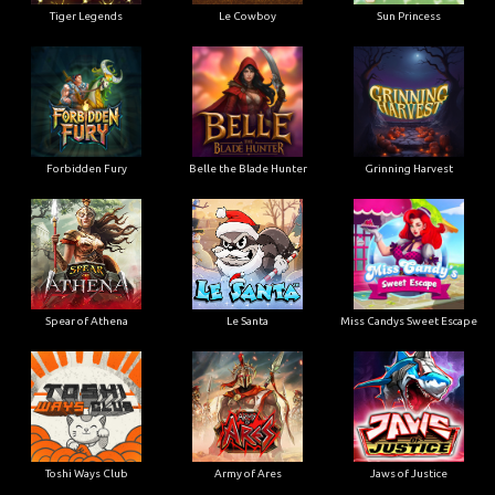
Tiger Legends
Le Cowboy
Sun Princess
Forbidden Fury
Belle the Blade Hunter
Grinning Harvest
Spear of Athena
Le Santa
Miss Candys Sweet Escape
Toshi Ways Club
Army of Ares
Jaws of Justice