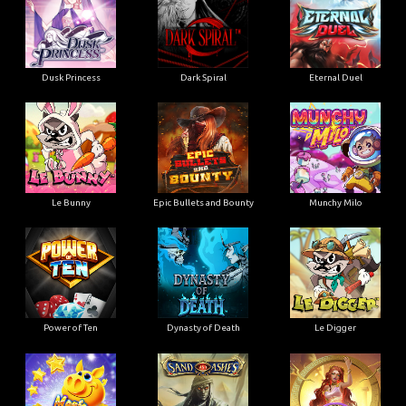
Dusk Princess
Dark Spiral
Eternal Duel
Le Bunny
Epic Bullets and Bounty
Munchy Milo
Power of Ten
Dynasty of Death
Le Digger