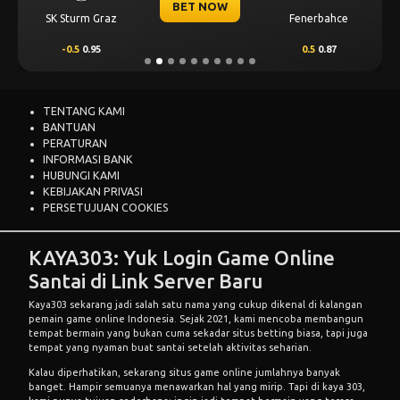
BET NOW
SK Sturm Graz
Fenerbahce
-0.5
0.95
0.5
0.87
TENTANG KAMI
BANTUAN
PERATURAN
INFORMASI BANK
HUBUNGI KAMI
KEBIJAKAN PRIVASI
PERSETUJUAN COOKIES
KAYA303: Yuk Login Game Online
Santai di Link Server Baru
Kaya303 sekarang jadi salah satu nama yang cukup dikenal di kalangan
pemain game online Indonesia. Sejak 2021, kami mencoba membangun
tempat bermain yang bukan cuma sekadar situs betting biasa, tapi juga
tempat yang nyaman buat santai setelah aktivitas seharian.
Kalau diperhatikan, sekarang situs game online jumlahnya banyak
banget. Hampir semuanya menawarkan hal yang mirip. Tapi di kaya 303,