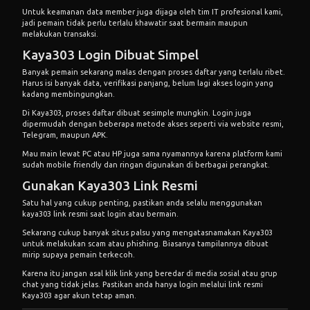
Untuk keamanan data member juga dijaga oleh tim IT profesional kami,
jadi pemain tidak perlu terlalu khawatir saat bermain maupun
melakukan transaksi.
Kaya303 Login Dibuat Simpel
Banyak pemain sekarang malas dengan proses daftar yang terlalu ribet.
Harus isi banyak data, verifikasi panjang, belum lagi akses login yang
kadang membingungkan.
Di Kaya303, proses daftar dibuat sesimple mungkin. Login juga
dipermudah dengan beberapa metode akses seperti via website resmi,
Telegram, maupun APK.
Mau main lewat PC atau HP juga sama nyamannya karena platform kami
sudah mobile friendly dan ringan digunakan di berbagai perangkat.
Gunakan Kaya303 Link Resmi
Satu hal yang cukup penting, pastikan anda selalu menggunakan
kaya303 link resmi saat login atau bermain.
Sekarang cukup banyak situs palsu yang mengatasnamakan Kaya303
untuk melakukan scam atau phishing. Biasanya tampilannya dibuat
mirip supaya pemain terkecoh.
Karena itu jangan asal klik link yang beredar di media sosial atau grup
chat yang tidak jelas. Pastikan anda hanya login melalui link resmi
Kaya303 agar akun tetap aman.