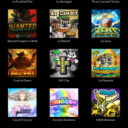
Le Football Fan
Le Hooligan
Three Cursed Chests
Wanted Dead or a Wild
Le Bandit
Ze Zeus
Duel at Dawn
RIP City
Le Pharaoh
Cloud Princess
Double Rainbow
FRKN Bananas