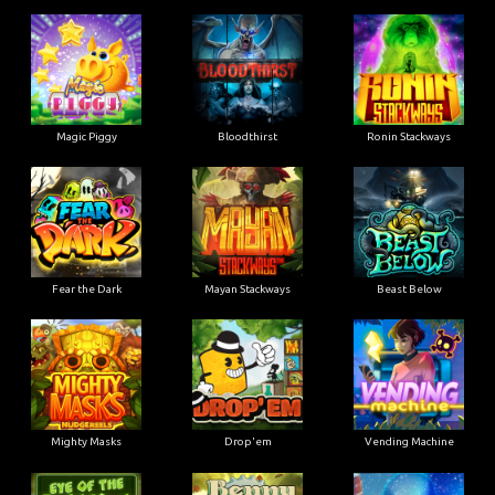
Magic Piggy
Bloodthirst
Ronin Stackways
Fear the Dark
Mayan Stackways
Beast Below
Mighty Masks
Drop'em
Vending Machine