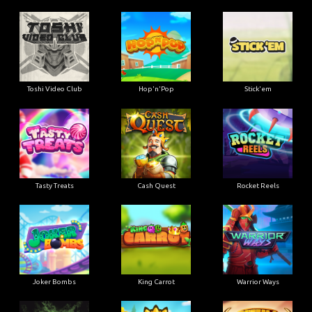
Toshi Video Club
Hop'n'Pop
Stick'em
Tasty Treats
Cash Quest
Rocket Reels
Joker Bombs
King Carrot
Warrior Ways