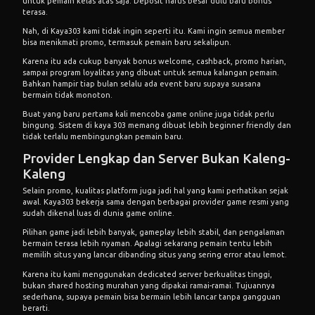
untuk pemain kelas atas saja. Deposit harus besar dulu baru bonus
terasa.
Nah, di Kaya303 kami tidak ingin seperti itu. Kami ingin semua member
bisa menikmati promo, termasuk pemain baru sekalipun.
Karena itu ada cukup banyak bonus welcome, cashback, promo harian,
sampai program loyalitas yang dibuat untuk semua kalangan pemain.
Bahkan hampir tiap bulan selalu ada event baru supaya suasana
bermain tidak monoton.
Buat yang baru pertama kali mencoba game online juga tidak perlu
bingung. Sistem di kaya 303 memang dibuat lebih beginner friendly dan
tidak terlalu membingungkan pemain baru.
Provider Lengkap dan Server Bukan Kaleng-
Kaleng
Selain promo, kualitas platform juga jadi hal yang kami perhatikan sejak
awal. Kaya303 bekerja sama dengan berbagai provider game resmi yang
sudah dikenal luas di dunia game online.
Pilihan game jadi lebih banyak, gameplay lebih stabil, dan pengalaman
bermain terasa lebih nyaman. Apalagi sekarang pemain tentu lebih
memilih situs yang lancar dibanding situs yang sering error atau lemot.
Karena itu kami menggunakan dedicated server berkualitas tinggi,
bukan shared hosting murahan yang dipakai ramai-ramai. Tujuannya
sederhana, supaya pemain bisa bermain lebih lancar tanpa gangguan
berarti.