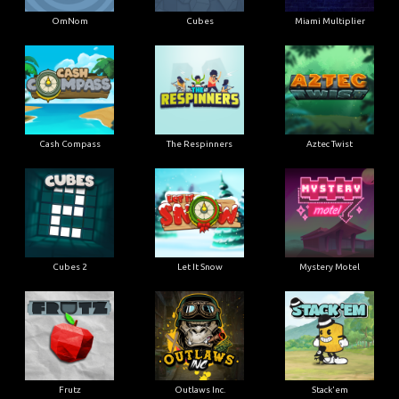
OmNom
Cubes
Miami Multiplier
Cash Compass
The Respinners
Aztec Twist
Cubes 2
Let It Snow
Mystery Motel
Frutz
Outlaws Inc.
Stack'em