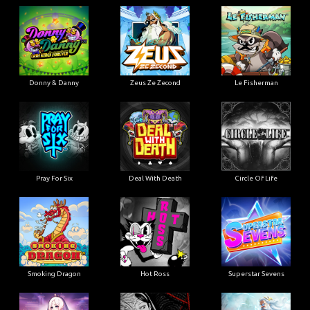
Donny & Danny
Zeus Ze Zecond
Le Fisherman
Pray For Six
Deal With Death
Circle Of Life
Smoking Dragon
Hot Ross
Superstar Sevens