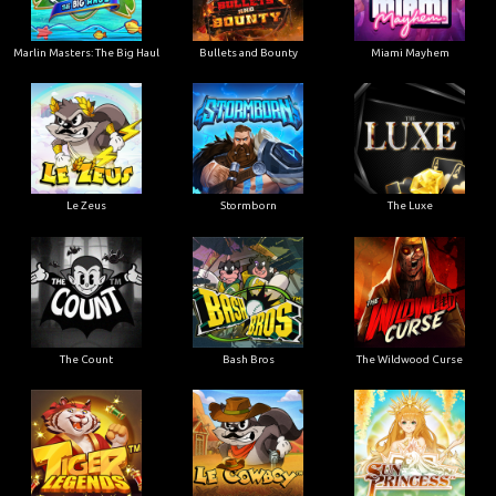
Marlin Masters: The Big Haul
Bullets and Bounty
Miami Mayhem
Le Zeus
Stormborn
The Luxe
The Count
Bash Bros
The Wildwood Curse