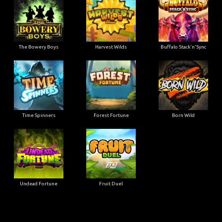
The Bowery Boys
Harvest Wilds
Buffalo Stack'n'Sync
Time Spinners
Forest Fortune
Born Wild
Undead Fortune
Fruit Duel