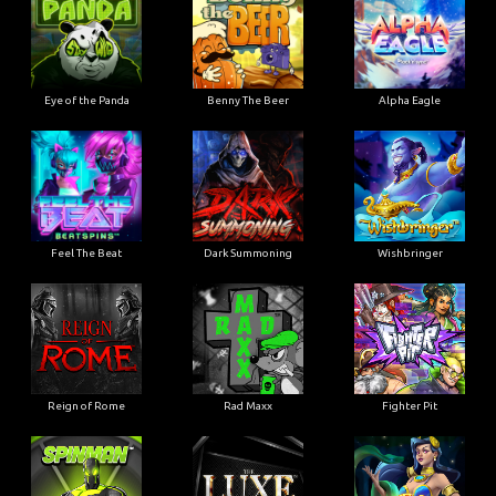
Eye of the Panda
Benny The Beer
Alpha Eagle
Feel The Beat
Dark Summoning
Wishbringer
Reign of Rome
Rad Maxx
Fighter Pit