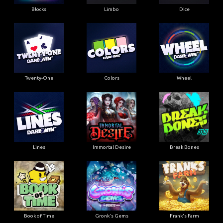
Blocks
Limbo
Dice
Twenty-One
Colors
Wheel
Lines
Immortal Desire
Break Bones
Book of Time
Gronk's Gems
Frank's Farm