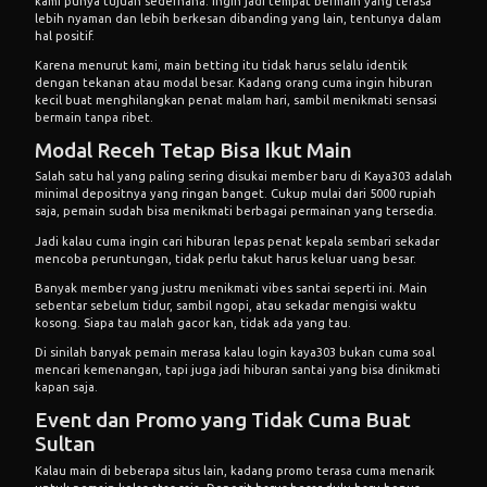
kami punya tujuan sederhana: ingin jadi tempat bermain yang terasa
lebih nyaman dan lebih berkesan dibanding yang lain, tentunya dalam
hal positif.
Karena menurut kami, main betting itu tidak harus selalu identik
dengan tekanan atau modal besar. Kadang orang cuma ingin hiburan
kecil buat menghilangkan penat malam hari, sambil menikmati sensasi
bermain tanpa ribet.
Modal Receh Tetap Bisa Ikut Main
Salah satu hal yang paling sering disukai member baru di Kaya303 adalah
minimal depositnya yang ringan banget. Cukup mulai dari 5000 rupiah
saja, pemain sudah bisa menikmati berbagai permainan yang tersedia.
Jadi kalau cuma ingin cari hiburan lepas penat kepala sembari sekadar
mencoba peruntungan, tidak perlu takut harus keluar uang besar.
Banyak member yang justru menikmati vibes santai seperti ini. Main
sebentar sebelum tidur, sambil ngopi, atau sekadar mengisi waktu
kosong. Siapa tau malah gacor kan, tidak ada yang tau.
Di sinilah banyak pemain merasa kalau login kaya303 bukan cuma soal
mencari kemenangan, tapi juga jadi hiburan santai yang bisa dinikmati
kapan saja.
Event dan Promo yang Tidak Cuma Buat
Sultan
Kalau main di beberapa situs lain, kadang promo terasa cuma menarik