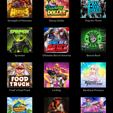
Strength of Hercules
Danny Dollar
Pray for Three
Ultimate Slot of America
Booze Bash
Spinman
Le King
Fred's Food Truck
Rainbow Princess