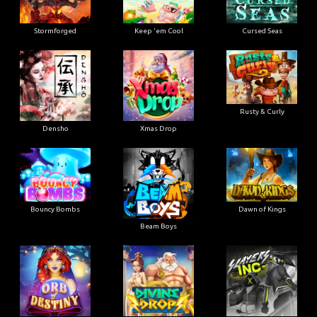
Stormforged
Keep 'em Cool
Cursed Seas
Rusty & Curly
Densho
Xmas Drop
Bouncy Bombs
Dawn of Kings
Beam Boys