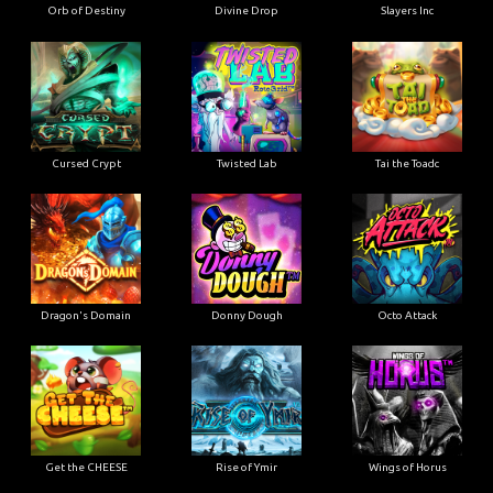
Orb of Destiny
Divine Drop
Slayers Inc
Cursed Crypt
Twisted Lab
Tai the Toadc
Dragon's Domain
Donny Dough
Octo Attack
Get the CHEESE
Rise of Ymir
Wings of Horus