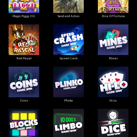
Magic Piggy OG
Sand and Ashes
Rise Of Fortuna
Red Pascal
Speed Crash
Mines
Coins
Plinko
Hi-Lo