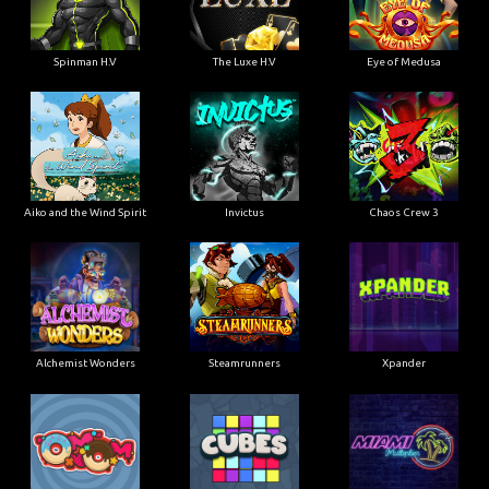
Spinman H.V
The Luxe H.V
Eye of Medusa
Aiko and the Wind Spirit
Invictus
Chaos Crew 3
Alchemist Wonders
Steamrunners
Xpander