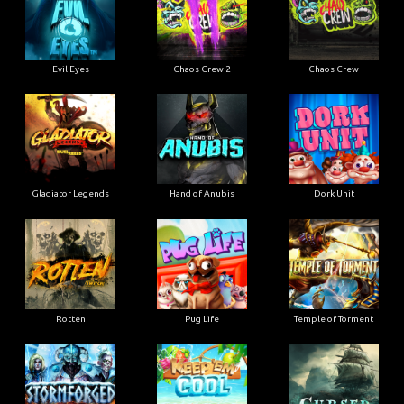
Evil Eyes
Chaos Crew 2
Chaos Crew
Gladiator Legends
Hand of Anubis
Dork Unit
Rotten
Pug Life
Temple of Torment