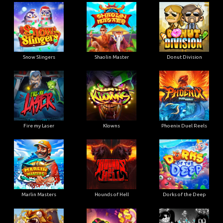
Snow Slingers
Shaolin Master
Donut Division
Fire my Laser
Klowns
Phoenix Duel Reels
Marlin Masters
Hounds of Hell
Dorks of the Deep