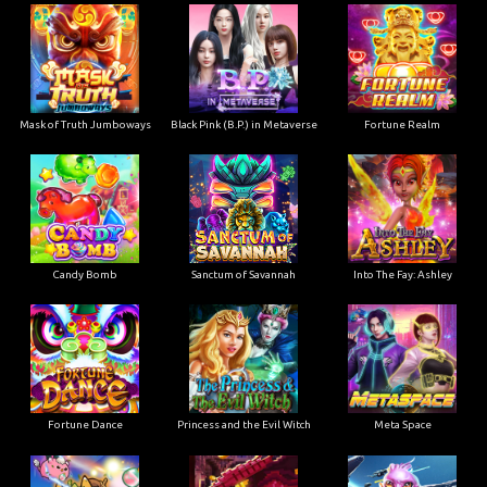
Mask of Truth Jumboways
Black Pink (B.P.) in Metaverse
Fortune Realm
Candy Bomb
Sanctum of Savannah
Into The Fay: Ashley
Fortune Dance
Princess and the Evil Witch
Meta Space