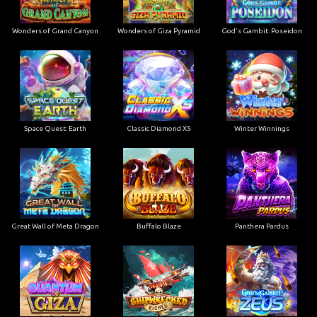
Wonders of Grand Canyon
Wonders of Giza Pyramid
God's Gambit: Poseidon
Space Quest: Earth
Classic Diamond X5
Winter Winnings
Great Wall of Meta Dragon
Buffalo Blaze
Panthera Pardus