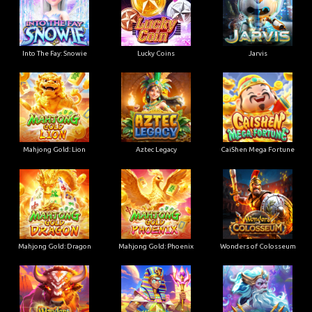
Into The Fay: Snowie
Lucky Coins
Jarvis
Mahjong Gold: Lion
Aztec Legacy
CaiShen Mega Fortune
Mahjong Gold: Dragon
Mahjong Gold: Phoenix
Wonders of Colosseum