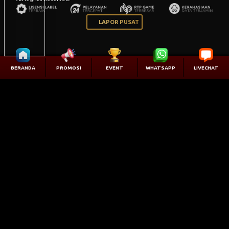
LAPOR PUSAT
BERANDA
PROMOSI
EVENT
WHATSAPP
LIVECHAT