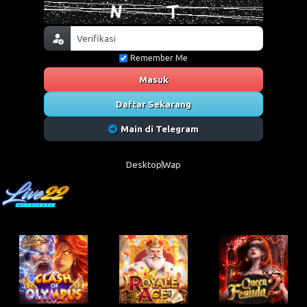
Remember Me
Masuk
Daftar Sekarang
Main di Telegram
Desktop
Wap